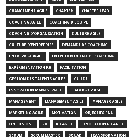
CHANGEMENT AGILE
CHAPTER
CHAPTER LEAD
COACHING AGILE
COACHING D'EQUIPE
COACHING D'ORGANISATION
CULTURE AGILE
CULTURE D'ENTREPRISE
DEMANDE DE COACHING
ENTREPRISE AGILE
ENTRETIEN INITIAL DE COACHING
EXPÉRIMENTATION RH
FACILITATION
GESTION DES TALENTS AGILES
GUILDE
INNOVATION MANAGERIALE
LEADERSHIP AGILE
MANAGEMENT
MANAGEMENT AGILE
MANAGER AGILE
MARKETING AGILE
MOTIVATION
OBJECTIFS PNL
ONE ON ONE
RH
RH AGILE
RÉVOLUTION RH AGILE
SCRUM
SCRUM MASTER
SQUAD
TRANSFORMATION