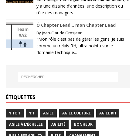
y a une dizaine d'années, une description du
rôle des managers...
Ô Chapter Lead… mon Chapter Lead
By
Jean-Claude Grosjean
"Mon rôle c'est pas de gérer les gens. Je suis
comme un relais RH, ultra pointu sur le
domaine technique...
ÉTIQUETTES
1 TO 1
1:1
AGILE
AGILE CULTURE
AGILE RH
AGILE À L'ÉCHELLE
AGILITÉ
BONHEUR
BUSINESS AGILITY
BUTS
CHANGEMENT