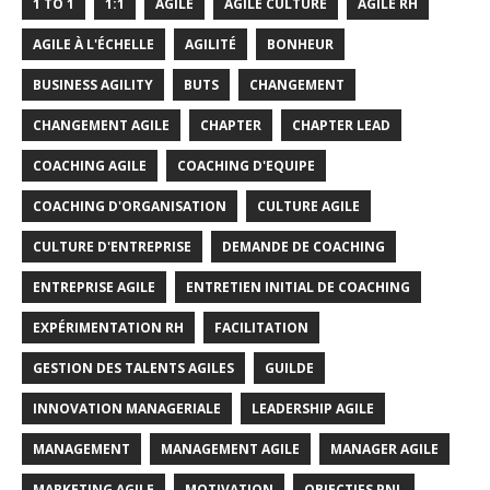
1 TO 1
1:1
AGILE
AGILE CULTURE
AGILE RH
AGILE À L'ÉCHELLE
AGILITÉ
BONHEUR
BUSINESS AGILITY
BUTS
CHANGEMENT
CHANGEMENT AGILE
CHAPTER
CHAPTER LEAD
COACHING AGILE
COACHING D'EQUIPE
COACHING D'ORGANISATION
CULTURE AGILE
CULTURE D'ENTREPRISE
DEMANDE DE COACHING
ENTREPRISE AGILE
ENTRETIEN INITIAL DE COACHING
EXPÉRIMENTATION RH
FACILITATION
GESTION DES TALENTS AGILES
GUILDE
INNOVATION MANAGERIALE
LEADERSHIP AGILE
MANAGEMENT
MANAGEMENT AGILE
MANAGER AGILE
MARKETING AGILE
MOTIVATION
OBJECTIFS PNL