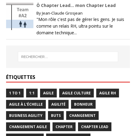
Ô Chapter Lead… mon Chapter Lead
By
Jean-Claude Grosjean
"Mon rôle c'est pas de gérer les gens. Je suis
comme un relais RH, ultra pointu sur le
domaine technique...
ÉTIQUETTES
1 TO 1
1:1
AGILE
AGILE CULTURE
AGILE RH
AGILE À L'ÉCHELLE
AGILITÉ
BONHEUR
BUSINESS AGILITY
BUTS
CHANGEMENT
CHANGEMENT AGILE
CHAPTER
CHAPTER LEAD