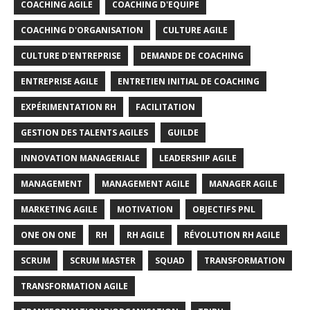
COACHING AGILE
COACHING D'EQUIPE
COACHING D'ORGANISATION
CULTURE AGILE
CULTURE D'ENTREPRISE
DEMANDE DE COACHING
ENTREPRISE AGILE
ENTRETIEN INITIAL DE COACHING
EXPÉRIMENTATION RH
FACILITATION
GESTION DES TALENTS AGILES
GUILDE
INNOVATION MANAGERIALE
LEADERSHIP AGILE
MANAGEMENT
MANAGEMENT AGILE
MANAGER AGILE
MARKETING AGILE
MOTIVATION
OBJECTIFS PNL
ONE ON ONE
RH
RH AGILE
RÉVOLUTION RH AGILE
SCRUM
SCRUM MASTER
SQUAD
TRANSFORMATION
TRANSFORMATION AGILE