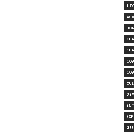
1 T
AGI
BO
CH
CHA
COA
COA
CUL
DEM
ENT
EXP
GES