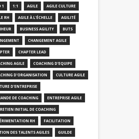
O 1
1:1
AGILE
AGILE CULTURE
LE RH
AGILE À L'ÉCHELLE
AGILITÉ
NHEUR
BUSINESS AGILITY
BUTS
ANGEMENT
CHANGEMENT AGILE
PTER
CHAPTER LEAD
CHING AGILE
COACHING D'EQUIPE
CHING D'ORGANISATION
CULTURE AGILE
TURE D'ENTREPRISE
ANDE DE COACHING
ENTREPRISE AGILE
RETIEN INITIAL DE COACHING
ÉRIMENTATION RH
FACILITATION
TION DES TALENTS AGILES
GUILDE