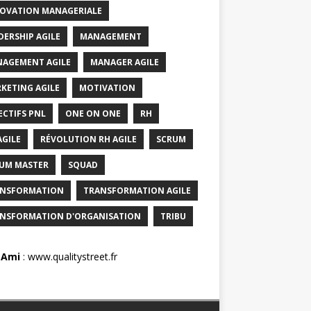
OVATION MANAGERIALE
DERSHIP AGILE
MANAGEMENT
AGEMENT AGILE
MANAGER AGILE
KETING AGILE
MOTIVATION
ECTIFS PNL
ONE ON ONE
RH
AGILE
RÉVOLUTION RH AGILE
SCRUM
UM MASTER
SQUAD
NSFORMATION
TRANSFORMATION AGILE
NSFORMATION D'ORGANISATION
TRIBU
 Ami
:
www.qualitystreet.fr