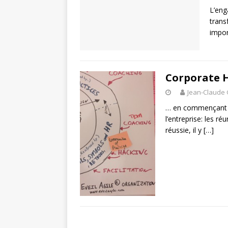
L’eng
trans
impor
Corporate H
Jean-Claude
… en commençant pa
l’entreprise: les r
réussie, il y
[…]