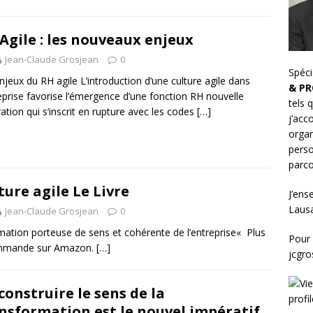
Agile : les nouveaux enjeux
Jean-Claude Grosjean
0
Spéci
njeux du RH agile L’introduction d’une culture agile dans
& PR
reprise favorise l’émergence d’une fonction RH nouvelle
tels 
ation qui s’inscrit en rupture avec les codes
[…]
j’ac
organ
perso
parco
ture agile Le Livre
J’ens
Laus
Jean-Claude Grosjean
0
rmation porteuse de sens et cohérente de l’entreprise« Plus
Pour 
écommande sur Amazon.
[…]
jcgr
construire le sens de la
nsformation est le nouvel impératif