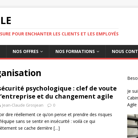
ILE
SURE POUR ENCHANTER LES CLIENTS ET LES EMPLOYÉS
NOS OFFRES
NOS FORMATIONS
NOUS CONT
ganisation
Besoi
sécurité psychologique : clef de voute
Je sui
l’entreprise et du changement agile
Cabin
Agile
Jean-Claude Grosjean
0
ir dire réellement ce qu’on pense et prendre des risques
l’équipe sans se sentir en insécurité : voilà ce qui
ètement se cache derrière
[…]