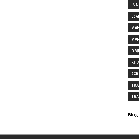
INN
LEA
MAN
MAR
OBJ
RH 
SCR
TRA
TRA
Blog