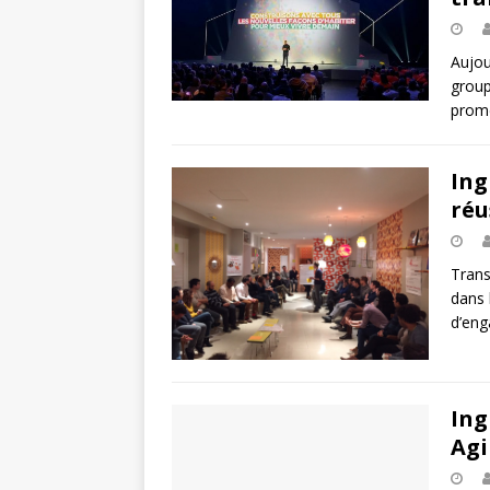
Aujou
group
prome
Ing
réu
Trans
dans 
d’eng
Ing
Agi