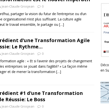
Jean-Claude Grosjean
0
rd’hui, partager la vision du futur de l’entreprise ou d’un
e organisationel n’est plus suffisant. La culture agile
ut le travail ensemble, le partage ou
[…]
rédient d’une Transformation Agile
ssie: Le Rythme…
Jean-Claude Grosjean
0
formation agile : « Et si l’avenir des projets de changement
Déco
les entreprises se jouait dans l’agilité? » La façon même
en Su
ager et de mener la transformation
[…]
rédient #1 d’une Transformation
le Réussie: Le Boss
Jean-Claude Grosjean
0