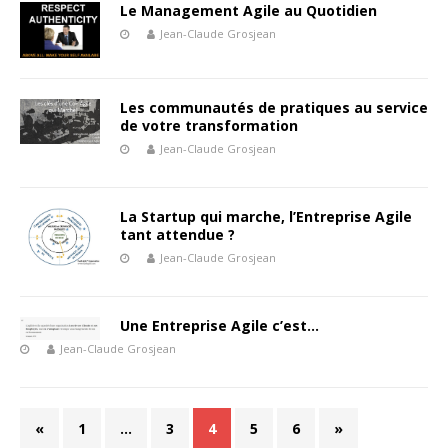
Le Management Agile au Quotidien
Jean-Claude Grosjean
Les communautés de pratiques au service
de votre transformation
Jean-Claude Grosjean
La Startup qui marche, l’Entreprise Agile
tant attendue ?
Jean-Claude Grosjean
Une Entreprise Agile c’est…
Jean-Claude Grosjean
«
1
…
3
4
5
6
»