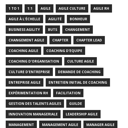
1 TO 1
1:1
AGILE
AGILE CULTURE
AGILE RH
AGILE À L'ÉCHELLE
AGILITÉ
BONHEUR
BUSINESS AGILITY
BUTS
CHANGEMENT
CHANGEMENT AGILE
CHAPTER
CHAPTER LEAD
COACHING AGILE
COACHING D'EQUIPE
COACHING D'ORGANISATION
CULTURE AGILE
CULTURE D'ENTREPRISE
DEMANDE DE COACHING
ENTREPRISE AGILE
ENTRETIEN INITIAL DE COACHING
EXPÉRIMENTATION RH
FACILITATION
GESTION DES TALENTS AGILES
GUILDE
INNOVATION MANAGERIALE
LEADERSHIP AGILE
MANAGEMENT
MANAGEMENT AGILE
MANAGER AGILE