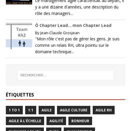
Le management agile caractérisait au départ, il
y a une dizaine d'années, une description du
rôle des managers...
Ô Chapter Lead… mon Chapter Lead
By
Jean-Claude Grosjean
"Mon rôle c'est pas de gérer les gens. Je suis
comme un relais RH, ultra pointu sur le
domaine technique...
ÉTIQUETTES
1 TO 1
1:1
AGILE
AGILE CULTURE
AGILE RH
AGILE À L'ÉCHELLE
AGILITÉ
BONHEUR