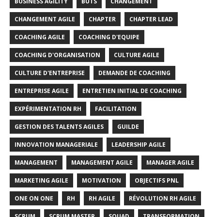
BUSINESS AGILITY
BUTS
CHANGEMENT
CHANGEMENT AGILE
CHAPTER
CHAPTER LEAD
COACHING AGILE
COACHING D'EQUIPE
COACHING D'ORGANISATION
CULTURE AGILE
CULTURE D'ENTREPRISE
DEMANDE DE COACHING
ENTREPRISE AGILE
ENTRETIEN INITIAL DE COACHING
EXPÉRIMENTATION RH
FACILITATION
GESTION DES TALENTS AGILES
GUILDE
INNOVATION MANAGERIALE
LEADERSHIP AGILE
MANAGEMENT
MANAGEMENT AGILE
MANAGER AGILE
MARKETING AGILE
MOTIVATION
OBJECTIFS PNL
ONE ON ONE
RH
RH AGILE
RÉVOLUTION RH AGILE
SCRUM
SCRUM MASTER
SQUAD
TRANSFORMATION