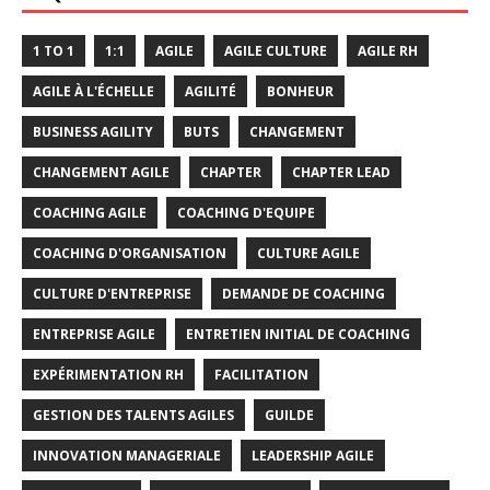
1 TO 1
1:1
AGILE
AGILE CULTURE
AGILE RH
AGILE À L'ÉCHELLE
AGILITÉ
BONHEUR
BUSINESS AGILITY
BUTS
CHANGEMENT
CHANGEMENT AGILE
CHAPTER
CHAPTER LEAD
COACHING AGILE
COACHING D'EQUIPE
COACHING D'ORGANISATION
CULTURE AGILE
CULTURE D'ENTREPRISE
DEMANDE DE COACHING
ENTREPRISE AGILE
ENTRETIEN INITIAL DE COACHING
EXPÉRIMENTATION RH
FACILITATION
GESTION DES TALENTS AGILES
GUILDE
INNOVATION MANAGERIALE
LEADERSHIP AGILE