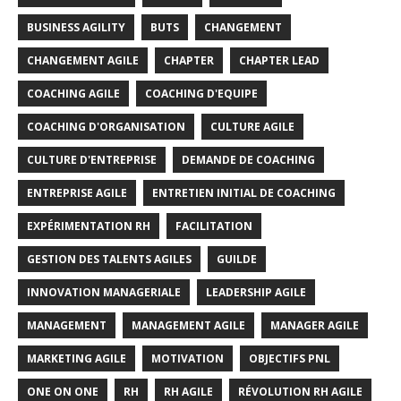
BUSINESS AGILITY
BUTS
CHANGEMENT
CHANGEMENT AGILE
CHAPTER
CHAPTER LEAD
COACHING AGILE
COACHING D'EQUIPE
COACHING D'ORGANISATION
CULTURE AGILE
CULTURE D'ENTREPRISE
DEMANDE DE COACHING
ENTREPRISE AGILE
ENTRETIEN INITIAL DE COACHING
EXPÉRIMENTATION RH
FACILITATION
GESTION DES TALENTS AGILES
GUILDE
INNOVATION MANAGERIALE
LEADERSHIP AGILE
MANAGEMENT
MANAGEMENT AGILE
MANAGER AGILE
MARKETING AGILE
MOTIVATION
OBJECTIFS PNL
ONE ON ONE
RH
RH AGILE
RÉVOLUTION RH AGILE