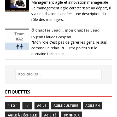
Management agile et innovation managèriale
Le management agile caractérisait au départ, il
y a une dizaine d'années, une description du
rôle des managers...
Ô Chapter Lead… mon Chapter Lead
By
Jean-Claude Grosjean
"Mon rôle c'est pas de gérer les gens. Je suis
comme un relais RH, ultra pointu sur le
domaine technique...
ÉTIQUETTES
1 TO 1
1:1
AGILE
AGILE CULTURE
AGILE RH
AGILE À L'ÉCHELLE
AGILITÉ
BONHEUR