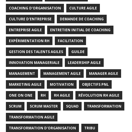
COACHING D'ORGANISATION
CULTURE AGILE
CULTURE D'ENTREPRISE
DEMANDE DE COACHING
ENTREPRISE AGILE
ENTRETIEN INITIAL DE COACHING
EXPÉRIMENTATION RH
FACILITATION
GESTION DES TALENTS AGILES
GUILDE
INNOVATION MANAGERIALE
LEADERSHIP AGILE
MANAGEMENT
MANAGEMENT AGILE
MANAGER AGILE
MARKETING AGILE
MOTIVATION
OBJECTIFS PNL
ONE ON ONE
RH
RH AGILE
RÉVOLUTION RH AGILE
SCRUM
SCRUM MASTER
SQUAD
TRANSFORMATION
TRANSFORMATION AGILE
TRANSFORMATION D'ORGANISATION
TRIBU