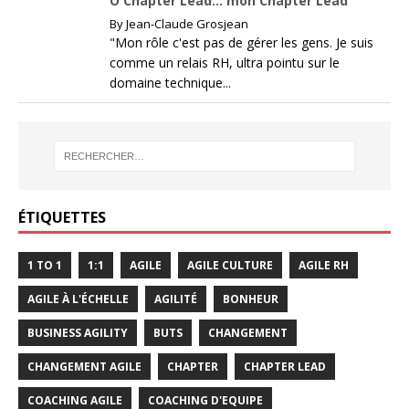
Ô Chapter Lead… mon Chapter Lead
By
Jean-Claude Grosjean
"Mon rôle c'est pas de gérer les gens. Je suis
comme un relais RH, ultra pointu sur le
domaine technique...
ÉTIQUETTES
1 TO 1
1:1
AGILE
AGILE CULTURE
AGILE RH
AGILE À L'ÉCHELLE
AGILITÉ
BONHEUR
BUSINESS AGILITY
BUTS
CHANGEMENT
CHANGEMENT AGILE
CHAPTER
CHAPTER LEAD
COACHING AGILE
COACHING D'EQUIPE