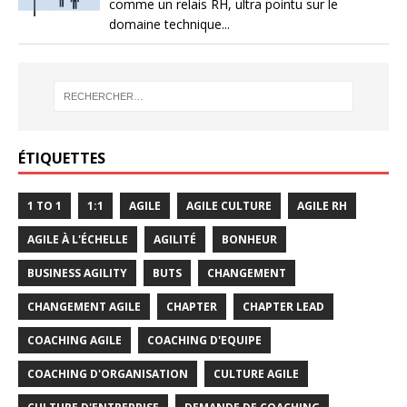
comme un relais RH, ultra pointu sur le
domaine technique...
ÉTIQUETTES
1 TO 1
1:1
AGILE
AGILE CULTURE
AGILE RH
AGILE À L'ÉCHELLE
AGILITÉ
BONHEUR
BUSINESS AGILITY
BUTS
CHANGEMENT
CHANGEMENT AGILE
CHAPTER
CHAPTER LEAD
COACHING AGILE
COACHING D'EQUIPE
COACHING D'ORGANISATION
CULTURE AGILE