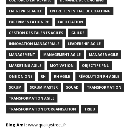
CULTURE D'ENTREPRISE
DEMANDE DE COACHING
ENTREPRISE AGILE
ENTRETIEN INITIAL DE COACHING
EXPÉRIMENTATION RH
FACILITATION
GESTION DES TALENTS AGILES
GUILDE
INNOVATION MANAGERIALE
LEADERSHIP AGILE
MANAGEMENT
MANAGEMENT AGILE
MANAGER AGILE
MARKETING AGILE
MOTIVATION
OBJECTIFS PNL
ONE ON ONE
RH
RH AGILE
RÉVOLUTION RH AGILE
SCRUM
SCRUM MASTER
SQUAD
TRANSFORMATION
TRANSFORMATION AGILE
TRANSFORMATION D'ORGANISATION
TRIBU
Blog Ami
:
www.qualitystreet.fr