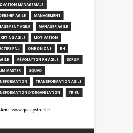
OVATION MANAGERIALE
DERSHIP AGILE
MANAGEMENT
AGEMENT AGILE
MANAGER AGILE
KETING AGILE
MOTIVATION
ECTIFS PNL
ONE ON ONE
RH
AGILE
RÉVOLUTION RH AGILE
SCRUM
UM MASTER
SQUAD
NSFORMATION
TRANSFORMATION AGILE
NSFORMATION D'ORGANISATION
TRIBU
 Ami
:
www.qualitystreet.fr