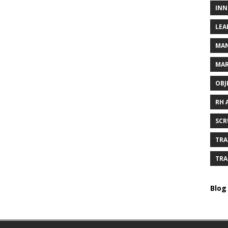
INN
LEA
MAN
MAR
OBJ
RH 
SCR
TRA
TRA
Blog