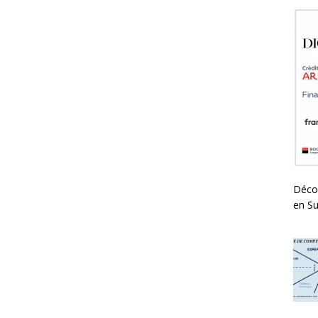
Déco
en Su