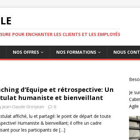
ILE
SURE POUR ENCHANTER LES CLIENTS ET LES EMPLOYÉS
NOS OFFRES
NOS FORMATIONS
NOUS CONT
Besoi
ching d’Equipe et rétrospective: Un
Je sui
tulat humaniste et bienveillant
Cabin
Agile
Jean-Claude Grosjean
0
stulat affiché, lu et partagé: le point de départ de toute
spective! Humaniste & bienveillant; il offre un cadre
isant pour les participants de
[…]