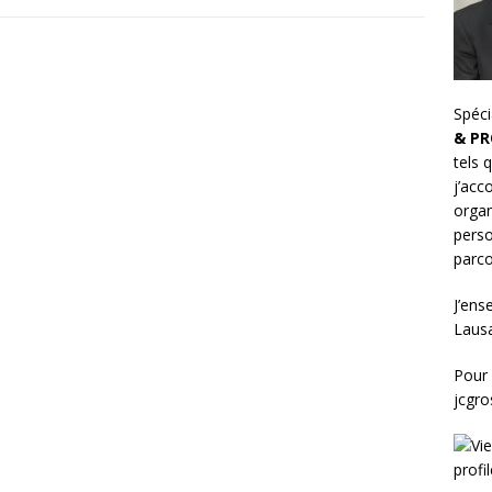
Spéci
& PR
tels 
j’ac
organ
perso
parco
J’ens
Laus
Pour 
jcgr