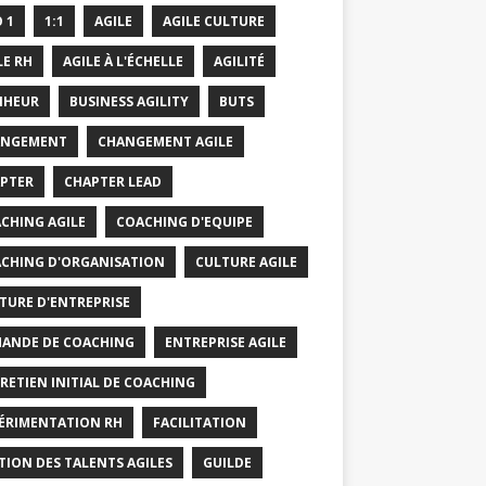
O 1
1:1
AGILE
AGILE CULTURE
LE RH
AGILE À L'ÉCHELLE
AGILITÉ
NHEUR
BUSINESS AGILITY
BUTS
ANGEMENT
CHANGEMENT AGILE
PTER
CHAPTER LEAD
CHING AGILE
COACHING D'EQUIPE
CHING D'ORGANISATION
CULTURE AGILE
TURE D'ENTREPRISE
ANDE DE COACHING
ENTREPRISE AGILE
RETIEN INITIAL DE COACHING
ÉRIMENTATION RH
FACILITATION
TION DES TALENTS AGILES
GUILDE