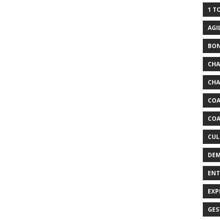
1 T
AGI
BO
CH
CHA
COA
COA
CUL
DEM
ENT
EXP
GES