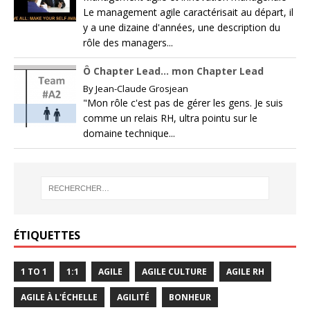
Le management agile caractérisait au départ, il
y a une dizaine d'années, une description du
rôle des managers...
Ô Chapter Lead… mon Chapter Lead
By
Jean-Claude Grosjean
"Mon rôle c'est pas de gérer les gens. Je suis
comme un relais RH, ultra pointu sur le
domaine technique...
ÉTIQUETTES
1 TO 1
1:1
AGILE
AGILE CULTURE
AGILE RH
AGILE À L'ÉCHELLE
AGILITÉ
BONHEUR