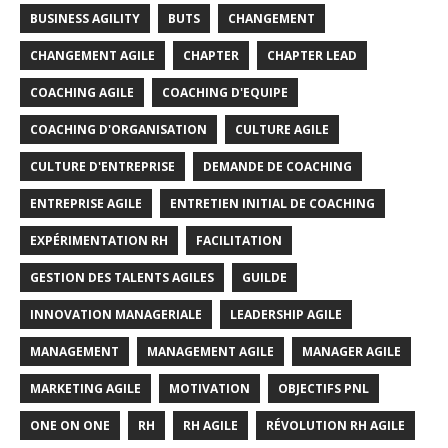
BUSINESS AGILITY
BUTS
CHANGEMENT
CHANGEMENT AGILE
CHAPTER
CHAPTER LEAD
COACHING AGILE
COACHING D'EQUIPE
COACHING D'ORGANISATION
CULTURE AGILE
CULTURE D'ENTREPRISE
DEMANDE DE COACHING
ENTREPRISE AGILE
ENTRETIEN INITIAL DE COACHING
EXPÉRIMENTATION RH
FACILITATION
GESTION DES TALENTS AGILES
GUILDE
INNOVATION MANAGERIALE
LEADERSHIP AGILE
MANAGEMENT
MANAGEMENT AGILE
MANAGER AGILE
MARKETING AGILE
MOTIVATION
OBJECTIFS PNL
ONE ON ONE
RH
RH AGILE
RÉVOLUTION RH AGILE