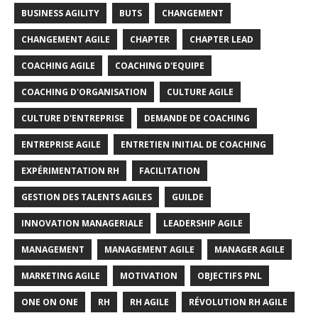
BUSINESS AGILITY
BUTS
CHANGEMENT
CHANGEMENT AGILE
CHAPTER
CHAPTER LEAD
COACHING AGILE
COACHING D'EQUIPE
COACHING D'ORGANISATION
CULTURE AGILE
CULTURE D'ENTREPRISE
DEMANDE DE COACHING
ENTREPRISE AGILE
ENTRETIEN INITIAL DE COACHING
EXPÉRIMENTATION RH
FACILITATION
GESTION DES TALENTS AGILES
GUILDE
INNOVATION MANAGERIALE
LEADERSHIP AGILE
MANAGEMENT
MANAGEMENT AGILE
MANAGER AGILE
MARKETING AGILE
MOTIVATION
OBJECTIFS PNL
ONE ON ONE
RH
RH AGILE
RÉVOLUTION RH AGILE