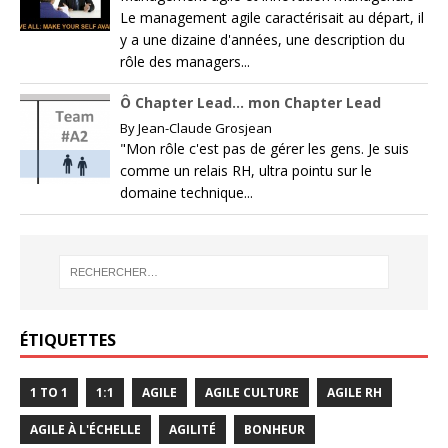
Le management agile caractérisait au départ, il
y a une dizaine d'années, une description du
rôle des managers...
Ô Chapter Lead… mon Chapter Lead
By
Jean-Claude Grosjean
"Mon rôle c'est pas de gérer les gens. Je suis
comme un relais RH, ultra pointu sur le
domaine technique...
ÉTIQUETTES
1 TO 1
1:1
AGILE
AGILE CULTURE
AGILE RH
AGILE À L'ÉCHELLE
AGILITÉ
BONHEUR