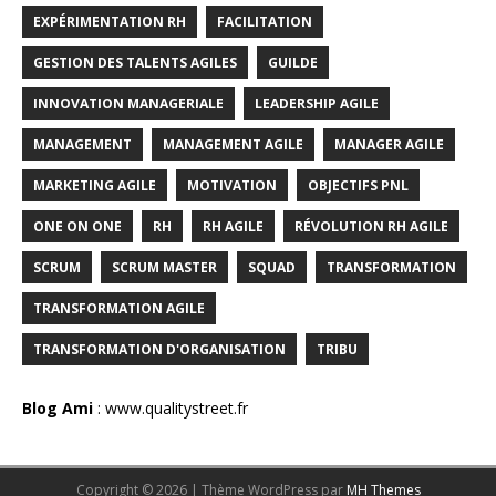
EXPÉRIMENTATION RH
FACILITATION
GESTION DES TALENTS AGILES
GUILDE
INNOVATION MANAGERIALE
LEADERSHIP AGILE
MANAGEMENT
MANAGEMENT AGILE
MANAGER AGILE
MARKETING AGILE
MOTIVATION
OBJECTIFS PNL
ONE ON ONE
RH
RH AGILE
RÉVOLUTION RH AGILE
SCRUM
SCRUM MASTER
SQUAD
TRANSFORMATION
TRANSFORMATION AGILE
TRANSFORMATION D'ORGANISATION
TRIBU
Blog Ami
:
www.qualitystreet.fr
Copyright © 2026 | Thème WordPress par
MH Themes