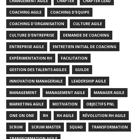
CHANGEMENT AGILE
CHAPTER
CHAPTER LEAD
COACHING AGILE
COACHING D'EQUIPE
COACHING D'ORGANISATION
CULTURE AGILE
CULTURE D'ENTREPRISE
DEMANDE DE COACHING
ENTREPRISE AGILE
ENTRETIEN INITIAL DE COACHING
EXPÉRIMENTATION RH
FACILITATION
GESTION DES TALENTS AGILES
GUILDE
INNOVATION MANAGERIALE
LEADERSHIP AGILE
MANAGEMENT
MANAGEMENT AGILE
MANAGER AGILE
MARKETING AGILE
MOTIVATION
OBJECTIFS PNL
ONE ON ONE
RH
RH AGILE
RÉVOLUTION RH AGILE
SCRUM
SCRUM MASTER
SQUAD
TRANSFORMATION
TRANSFORMATION AGILE