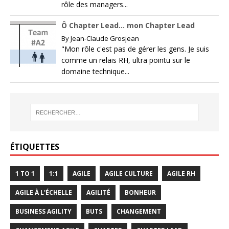
rôle des managers...
Ô Chapter Lead… mon Chapter Lead
By
Jean-Claude Grosjean
"Mon rôle c'est pas de gérer les gens. Je suis
comme un relais RH, ultra pointu sur le
domaine technique...
ÉTIQUETTES
1 TO 1
1:1
AGILE
AGILE CULTURE
AGILE RH
AGILE À L'ÉCHELLE
AGILITÉ
BONHEUR
BUSINESS AGILITY
BUTS
CHANGEMENT