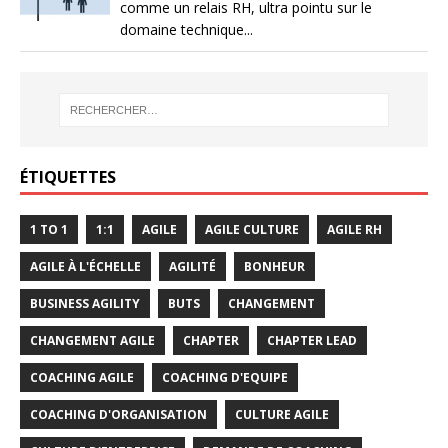
comme un relais RH, ultra pointu sur le
domaine technique...
ÉTIQUETTES
1 TO 1
1:1
AGILE
AGILE CULTURE
AGILE RH
AGILE À L'ÉCHELLE
AGILITÉ
BONHEUR
BUSINESS AGILITY
BUTS
CHANGEMENT
CHANGEMENT AGILE
CHAPTER
CHAPTER LEAD
COACHING AGILE
COACHING D'EQUIPE
COACHING D'ORGANISATION
CULTURE AGILE