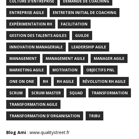
CULTURE D'ENTREPRISE
DEMANDE DE COACHING
ENTREPRISE AGILE
ENTRETIEN INITIAL DE COACHING
EXPÉRIMENTATION RH
FACILITATION
GESTION DES TALENTS AGILES
GUILDE
INNOVATION MANAGERIALE
LEADERSHIP AGILE
MANAGEMENT
MANAGEMENT AGILE
MANAGER AGILE
MARKETING AGILE
MOTIVATION
OBJECTIFS PNL
ONE ON ONE
RH
RH AGILE
RÉVOLUTION RH AGILE
SCRUM
SCRUM MASTER
SQUAD
TRANSFORMATION
TRANSFORMATION AGILE
TRANSFORMATION D'ORGANISATION
TRIBU
Blog Ami
:
www.qualitystreet.fr