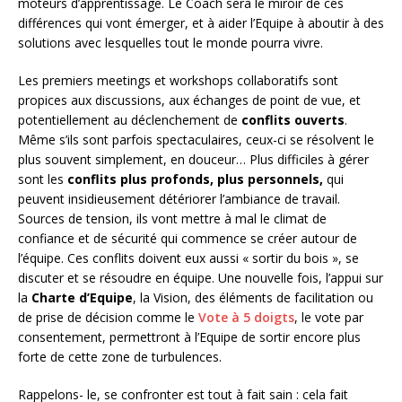
moteurs d’apprentissage. Le Coach sera le miroir de ces
différences qui vont émerger, et à aider l’Equipe à aboutir à des
solutions avec lesquelles tout le monde pourra vivre.
Les premiers meetings et workshops collaboratifs sont
propices aux discussions, aux échanges de point de vue, et
potentiellement au déclenchement de
conflits ouverts
.
Même s’ils sont parfois spectaculaires, ceux-ci se résolvent le
plus souvent simplement, en douceur… Plus difficiles à gérer
sont les
conflits plus profonds, plus personnels,
qui
peuvent insidieusement détériorer l’ambiance de travail.
Sources de tension, ils vont mettre à mal le climat de
confiance et de sécurité qui commence se créer autour de
l’équipe. Ces conflits doivent eux aussi « sortir du bois », se
discuter et se résoudre en équipe. Une nouvelle fois, l’appui sur
la
Charte d’Equipe
, la Vision,
des éléments de facilitation ou
de prise de décision comme le
Vote à 5 doigts
, le vote par
consentement, permettront à l’Equipe de sortir encore plus
forte de cette zone de turbulences.
Rappelons- le, se confronter est tout à fait sain : cela fait