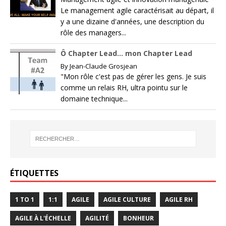
Le management agile caractérisait au départ, il
y a une dizaine d'années, une description du
rôle des managers...
Ô Chapter Lead… mon Chapter Lead
By
Jean-Claude Grosjean
"Mon rôle c'est pas de gérer les gens. Je suis
comme un relais RH, ultra pointu sur le
domaine technique...
ÉTIQUETTES
1 TO 1
1:1
AGILE
AGILE CULTURE
AGILE RH
AGILE À L'ÉCHELLE
AGILITÉ
BONHEUR