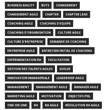
BUSINESS AGILITY
BUTS
CHANGEMENT
CHANGEMENT AGILE
CHAPTER
CHAPTER LEAD
COACHING AGILE
COACHING D'EQUIPE
COACHING D'ORGANISATION
CULTURE AGILE
CULTURE D'ENTREPRISE
DEMANDE DE COACHING
ENTREPRISE AGILE
ENTRETIEN INITIAL DE COACHING
EXPÉRIMENTATION RH
FACILITATION
GESTION DES TALENTS AGILES
GUILDE
INNOVATION MANAGERIALE
LEADERSHIP AGILE
MANAGEMENT
MANAGEMENT AGILE
MANAGER AGILE
MARKETING AGILE
MOTIVATION
OBJECTIFS PNL
ONE ON ONE
RH
RH AGILE
RÉVOLUTION RH AGILE