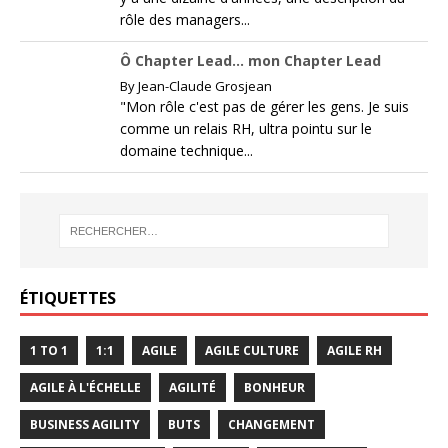
rôle des managers...
Ô Chapter Lead… mon Chapter Lead
By
Jean-Claude Grosjean
"Mon rôle c'est pas de gérer les gens. Je suis
comme un relais RH, ultra pointu sur le
domaine technique...
ÉTIQUETTES
1 TO 1
1:1
AGILE
AGILE CULTURE
AGILE RH
AGILE À L'ÉCHELLE
AGILITÉ
BONHEUR
BUSINESS AGILITY
BUTS
CHANGEMENT