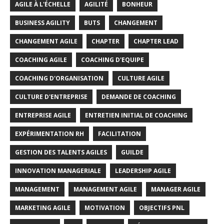
AGILE À L'ÉCHELLE
AGILITÉ
BONHEUR
BUSINESS AGILITY
BUTS
CHANGEMENT
CHANGEMENT AGILE
CHAPTER
CHAPTER LEAD
COACHING AGILE
COACHING D'EQUIPE
COACHING D'ORGANISATION
CULTURE AGILE
CULTURE D'ENTREPRISE
DEMANDE DE COACHING
ENTREPRISE AGILE
ENTRETIEN INITIAL DE COACHING
EXPÉRIMENTATION RH
FACILITATION
GESTION DES TALENTS AGILES
GUILDE
INNOVATION MANAGERIALE
LEADERSHIP AGILE
MANAGEMENT
MANAGEMENT AGILE
MANAGER AGILE
MARKETING AGILE
MOTIVATION
OBJECTIFS PNL