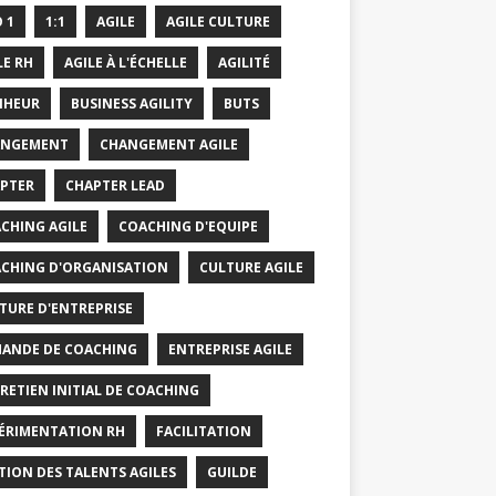
O 1
1:1
AGILE
AGILE CULTURE
LE RH
AGILE À L'ÉCHELLE
AGILITÉ
NHEUR
BUSINESS AGILITY
BUTS
ANGEMENT
CHANGEMENT AGILE
PTER
CHAPTER LEAD
CHING AGILE
COACHING D'EQUIPE
CHING D'ORGANISATION
CULTURE AGILE
TURE D'ENTREPRISE
ANDE DE COACHING
ENTREPRISE AGILE
RETIEN INITIAL DE COACHING
ÉRIMENTATION RH
FACILITATION
TION DES TALENTS AGILES
GUILDE