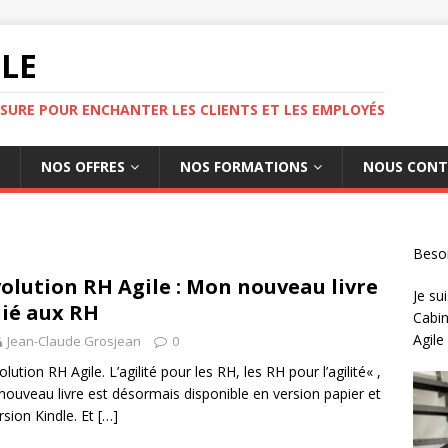
ILE
SURE POUR ENCHANTER LES CLIENTS ET LES EMPLOYÉS
NOS OFFRES
NOS FORMATIONS
NOUS CONT
Besoi
olution RH Agile : Mon nouveau livre
Je sui
ié aux RH
Cabin
Agile
Jean-Claude Grosjean
0
lution RH Agile. L’agilité pour les RH, les RH pour l’agilité« ,
ouveau livre est désormais disponible en version papier et
rsion Kindle. Et
[…]