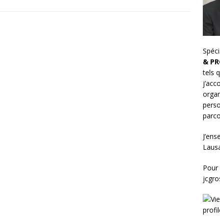
Spéci
& PR
tels 
j’ac
organ
perso
parco
J’ens
Laus
Pour 
jcgr