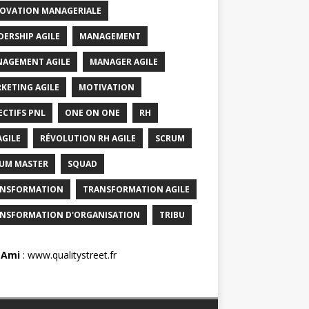
OVATION MANAGERIALE
DERSHIP AGILE
MANAGEMENT
AGEMENT AGILE
MANAGER AGILE
KETING AGILE
MOTIVATION
ECTIFS PNL
ONE ON ONE
RH
AGILE
RÉVOLUTION RH AGILE
SCRUM
UM MASTER
SQUAD
NSFORMATION
TRANSFORMATION AGILE
NSFORMATION D'ORGANISATION
TRIBU
 Ami
:
www.qualitystreet.fr