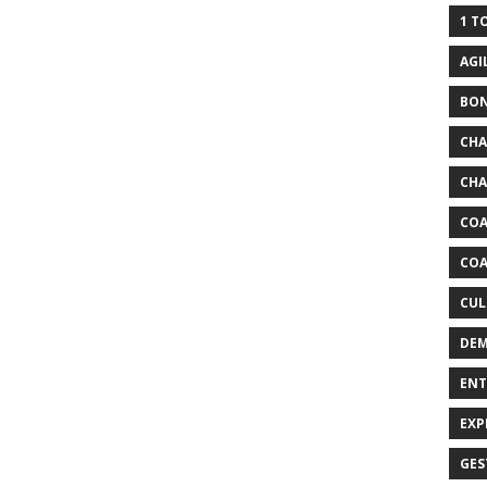
1 T
AGI
BO
CH
CHA
COA
COA
CUL
DEM
ENT
EXP
GES