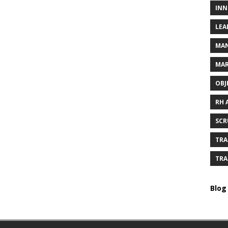
INN
LEA
MAN
MAR
OBJ
RH 
SCR
TRA
TRA
Blog