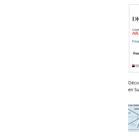
Déco
en Su