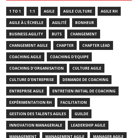
1 TO 1
1:1
AGILE
AGILE CULTURE
AGILE RH
AGILE À L'ÉCHELLE
AGILITÉ
BONHEUR
BUSINESS AGILITY
BUTS
CHANGEMENT
CHANGEMENT AGILE
CHAPTER
CHAPTER LEAD
COACHING AGILE
COACHING D'EQUIPE
COACHING D'ORGANISATION
CULTURE AGILE
CULTURE D'ENTREPRISE
DEMANDE DE COACHING
ENTREPRISE AGILE
ENTRETIEN INITIAL DE COACHING
EXPÉRIMENTATION RH
FACILITATION
GESTION DES TALENTS AGILES
GUILDE
INNOVATION MANAGERIALE
LEADERSHIP AGILE
MANAGEMENT
MANAGEMENT AGILE
MANAGER AGILE