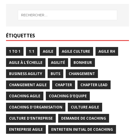
ÉTIQUETTES
1 TO 1
1:1
AGILE
AGILE CULTURE
AGILE RH
AGILE À L'ÉCHELLE
AGILITÉ
BONHEUR
BUSINESS AGILITY
BUTS
CHANGEMENT
CHANGEMENT AGILE
CHAPTER
CHAPTER LEAD
COACHING AGILE
COACHING D'EQUIPE
COACHING D'ORGANISATION
CULTURE AGILE
CULTURE D'ENTREPRISE
DEMANDE DE COACHING
ENTREPRISE AGILE
ENTRETIEN INITIAL DE COACHING