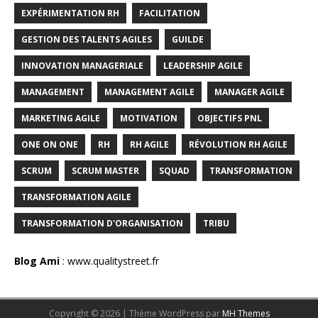
EXPÉRIMENTATION RH
FACILITATION
GESTION DES TALENTS AGILES
GUILDE
INNOVATION MANAGERIALE
LEADERSHIP AGILE
MANAGEMENT
MANAGEMENT AGILE
MANAGER AGILE
MARKETING AGILE
MOTIVATION
OBJECTIFS PNL
ONE ON ONE
RH
RH AGILE
RÉVOLUTION RH AGILE
SCRUM
SCRUM MASTER
SQUAD
TRANSFORMATION
TRANSFORMATION AGILE
TRANSFORMATION D'ORGANISATION
TRIBU
Blog Ami
:
www.qualitystreet.fr
Copyright © 2026 | Thème WordPress par
MH Themes