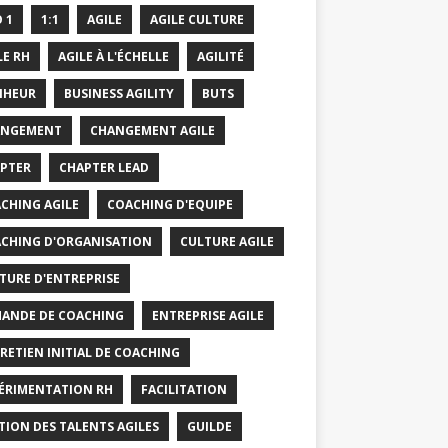
O 1
1:1
AGILE
AGILE CULTURE
LE RH
AGILE À L'ÉCHELLE
AGILITÉ
NHEUR
BUSINESS AGILITY
BUTS
ANGEMENT
CHANGEMENT AGILE
PTER
CHAPTER LEAD
CHING AGILE
COACHING D'EQUIPE
CHING D'ORGANISATION
CULTURE AGILE
TURE D'ENTREPRISE
ANDE DE COACHING
ENTREPRISE AGILE
RETIEN INITIAL DE COACHING
ÉRIMENTATION RH
FACILITATION
TION DES TALENTS AGILES
GUILDE