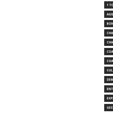
1 T
AGI
BO
CH
CHA
COA
COA
CUL
DEM
ENT
EXP
GES