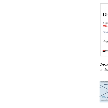
Déco
en Su