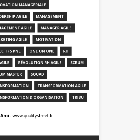
OVATION MANAGERIALE
DERSHIP AGILE
MANAGEMENT
AGEMENT AGILE
MANAGER AGILE
KETING AGILE
MOTIVATION
ECTIFS PNL
ONE ON ONE
RH
AGILE
RÉVOLUTION RH AGILE
SCRUM
UM MASTER
SQUAD
NSFORMATION
TRANSFORMATION AGILE
NSFORMATION D'ORGANISATION
TRIBU
 Ami
:
www.qualitystreet.fr