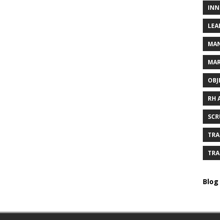
INN
LEA
MAN
MAR
OBJ
RH 
SCR
TRA
TRA
Blog