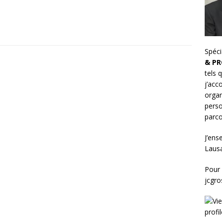
Spéci
& PR
tels 
j’ac
organ
perso
parco
J’ens
Laus
Pour 
jcgr