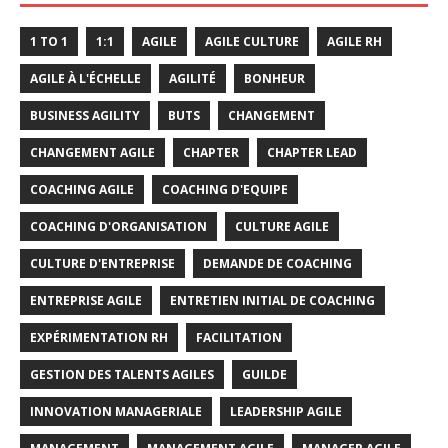
1 TO 1
1:1
AGILE
AGILE CULTURE
AGILE RH
AGILE À L'ÉCHELLE
AGILITÉ
BONHEUR
BUSINESS AGILITY
BUTS
CHANGEMENT
CHANGEMENT AGILE
CHAPTER
CHAPTER LEAD
COACHING AGILE
COACHING D'EQUIPE
COACHING D'ORGANISATION
CULTURE AGILE
CULTURE D'ENTREPRISE
DEMANDE DE COACHING
ENTREPRISE AGILE
ENTRETIEN INITIAL DE COACHING
EXPÉRIMENTATION RH
FACILITATION
GESTION DES TALENTS AGILES
GUILDE
INNOVATION MANAGERIALE
LEADERSHIP AGILE