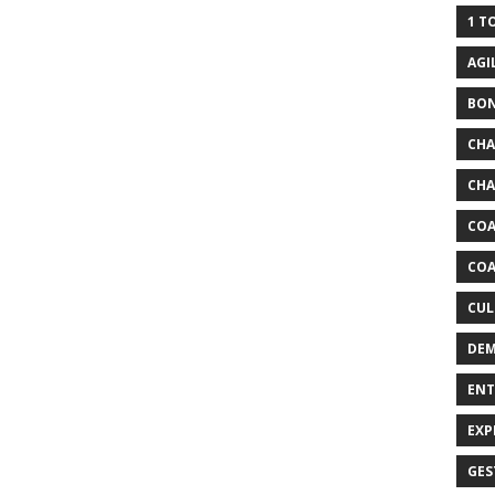
1 T
AGI
BO
CH
CHA
COA
COA
CUL
DEM
ENT
EXP
GES