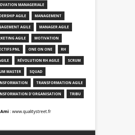
OVATION MANAGERIALE
DERSHIP AGILE
MANAGEMENT
AGEMENT AGILE
MANAGER AGILE
KETING AGILE
MOTIVATION
ECTIFS PNL
ONE ON ONE
RH
AGILE
RÉVOLUTION RH AGILE
SCRUM
UM MASTER
SQUAD
NSFORMATION
TRANSFORMATION AGILE
NSFORMATION D'ORGANISATION
TRIBU
 Ami
:
www.qualitystreet.fr