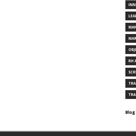
INN
LEA
MAN
MAR
OBJ
RH 
SCR
TRA
TRA
Blog