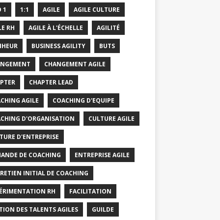
O 1
1:1
AGILE
AGILE CULTURE
LE RH
AGILE À L'ÉCHELLE
AGILITÉ
NHEUR
BUSINESS AGILITY
BUTS
ANGEMENT
CHANGEMENT AGILE
PTER
CHAPTER LEAD
CHING AGILE
COACHING D'EQUIPE
CHING D'ORGANISATION
CULTURE AGILE
TURE D'ENTREPRISE
ANDE DE COACHING
ENTREPRISE AGILE
RETIEN INITIAL DE COACHING
ÉRIMENTATION RH
FACILITATION
TION DES TALENTS AGILES
GUILDE