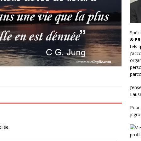
Spéci
& PR
tels 
j’ac
organ
perso
parco
J’ens
Laus
Pour 
jcgr
liée.