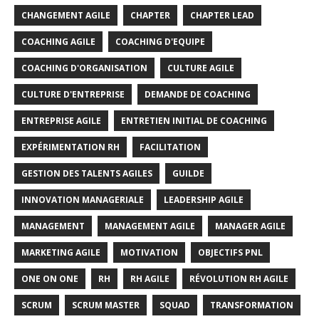
CHANGEMENT AGILE
CHAPTER
CHAPTER LEAD
COACHING AGILE
COACHING D'EQUIPE
COACHING D'ORGANISATION
CULTURE AGILE
CULTURE D'ENTREPRISE
DEMANDE DE COACHING
ENTREPRISE AGILE
ENTRETIEN INITIAL DE COACHING
EXPÉRIMENTATION RH
FACILITATION
GESTION DES TALENTS AGILES
GUILDE
INNOVATION MANAGERIALE
LEADERSHIP AGILE
MANAGEMENT
MANAGEMENT AGILE
MANAGER AGILE
MARKETING AGILE
MOTIVATION
OBJECTIFS PNL
ONE ON ONE
RH
RH AGILE
RÉVOLUTION RH AGILE
SCRUM
SCRUM MASTER
SQUAD
TRANSFORMATION