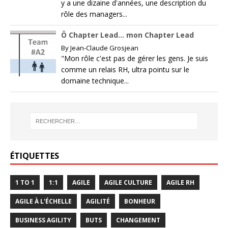
y a une dizaine d'années, une description du
rôle des managers...
Ô Chapter Lead… mon Chapter Lead
By
Jean-Claude Grosjean
"Mon rôle c'est pas de gérer les gens. Je suis
comme un relais RH, ultra pointu sur le
domaine technique...
ÉTIQUETTES
1 TO 1
1:1
AGILE
AGILE CULTURE
AGILE RH
AGILE À L'ÉCHELLE
AGILITÉ
BONHEUR
BUSINESS AGILITY
BUTS
CHANGEMENT